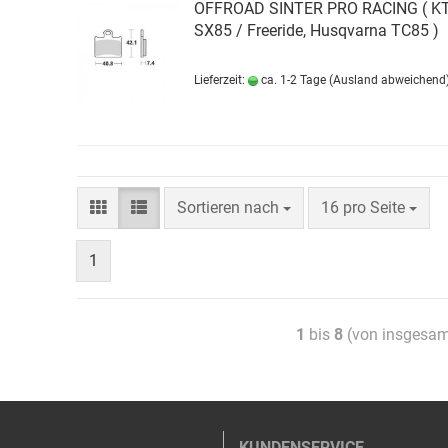
OFFROAD SINTER PRO RACING ( K
SX85 / Freeride, Husqvarna TC85 )
Lieferzeit:
ca. 1-2 Tage
(Ausland abweichend
Sortieren nach
16 pro Seite
1
1
bis
8
(von insgesa
KUNDENSERVICE