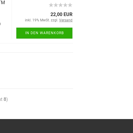
TM
22,00 EUR
inkl. 19% MwSt. zzgl.
Versand
)
IN DEN WARENKORB
mt
8
)