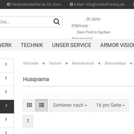
Versandkostenfrei ab 99,- Euro
E-Mail: info@hotstuff-racing.de
Sprache auswählen
- 30 Jahre
Erfahrung -
Dein Profi in Sachen
Motortechnik
WERK
TECHNIK
UNSER SERVICE
ARMOR VISIO
»
»
»
»
Startseite
Technik
Bremstechnik
Bremsbeläge
Husqvarna
Konto erstellen
Passwort vergessen
Sortieren nach
16 pro Seite
1