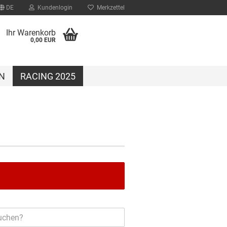
DE
Kundenlogin
Merkzettel
Ihr Warenkorb
0,00 EUR
N
RACING 2025
?