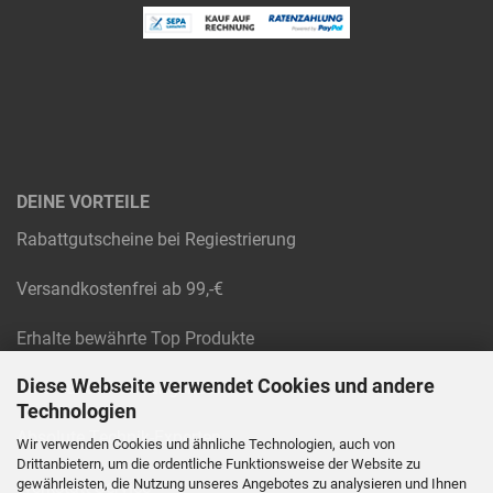
DEINE VORTEILE
Rabattgutscheine bei Regiestrierung
Versandkostenfrei ab 99,-€
Erhalte bewährte Top Produkte
Diese Webseite verwendet Cookies und andere
Raten und Rechnungskauf
Technologien
Absolute Technik-Experten
Wir verwenden Cookies und ähnliche Technologien, auch von
Drittanbietern, um die ordentliche Funktionsweise der Website zu
gewährleisten, die Nutzung unseres Angebotes zu analysieren und Ihnen
Werkstatt Service