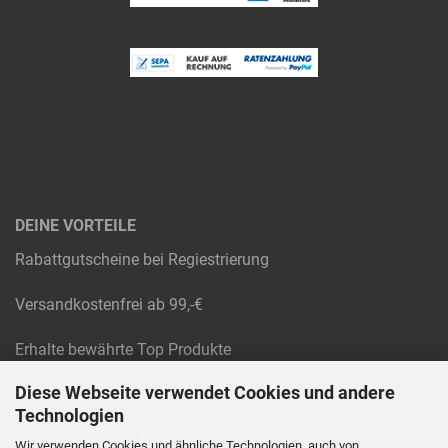
DEINE VORTEILE
Rabattgutscheine bei Regiestrierung
Versandkostenfrei ab 99,-€
Erhalte bewährte Top Produkte
Diese Webseite verwendet Cookies und andere
Raten und Rechnungskauf
Technologien
Absolute Technik-Experten
Wir verwenden Cookies und ähnliche Technologien, auch von