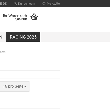
DE
Kundenlogin
Merkzettel
Ihr Warenkorb
0,00 EUR
N
RACING 2025
 ccm
?
16 pro Seite