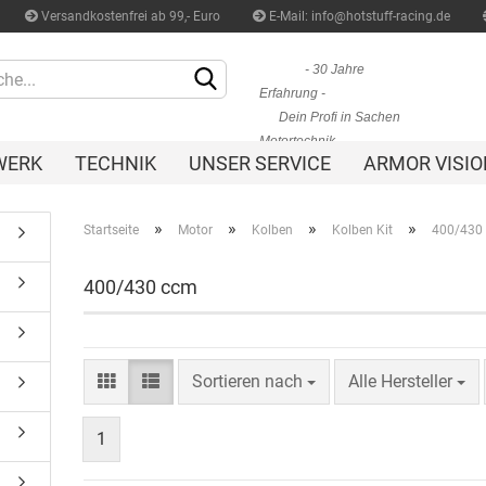
Versandkostenfrei ab 99,- Euro
E-Mail: info@hotstuff-racing.de
Sprache auswählen
- 30 Jahre
Erfahrung -
Dein Profi in Sachen
Motortechnik
WERK
TECHNIK
UNSER SERVICE
ARMOR VISIO
»
»
»
»
Startseite
Motor
Kolben
Kolben Kit
400/430
400/430 ccm
Konto erstellen
Passwort vergessen
Sortieren nach
Alle Hersteller
1