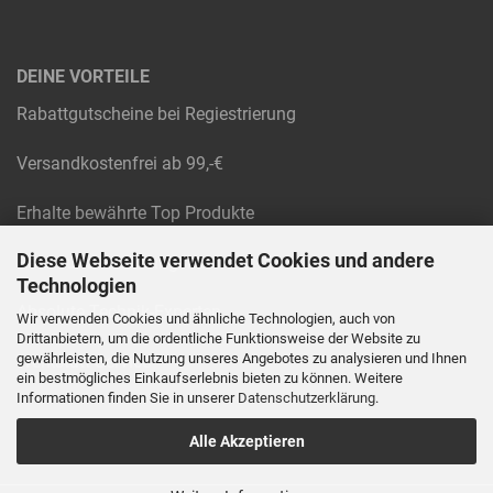
DEINE VORTEILE
Rabattgutscheine bei Regiestrierung
Versandkostenfrei ab 99,-€
Erhalte bewährte Top Produkte
Diese Webseite verwendet Cookies und andere
Raten und Rechnungskauf
Technologien
Absolute Technik-Experten
Wir verwenden Cookies und ähnliche Technologien, auch von
Drittanbietern, um die ordentliche Funktionsweise der Website zu
gewährleisten, die Nutzung unseres Angebotes zu analysieren und Ihnen
Werkstatt Service
ein bestmögliches Einkaufserlebnis bieten zu können. Weitere
Informationen finden Sie in unserer
Datenschutzerklärung
.
Alle Akzeptieren