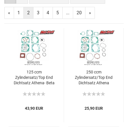
«
1
2
3
4
5
...
20
»
125 ccm
250 ccm
Zylindersatz/Top End
Zylindersatz/Top End
Dichtsatz Athena- Beta
Dichtsatz Athena
RR Enduro +
Husqvarna
Motard/Husqvarna
CR/WR/WRK
SMS4/TE/ Yamaha WR-
R/WR-X/YZF-R
43,90 EUR
25,90 EUR