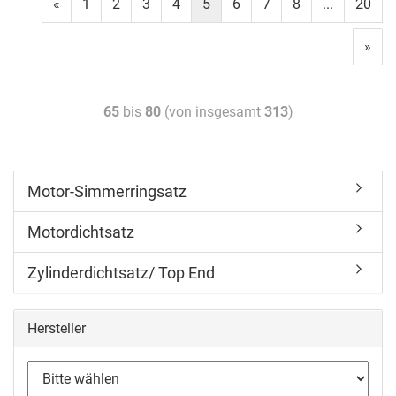
«
1
2
3
4
5
6
7
8
...
20
»
65
bis
80
(von insgesamt
313
)
Motor-Simmerringsatz
Motordichtsatz
Zylinderdichtsatz/ Top End
Hersteller