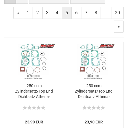
«
1
2
3
4
5
6
7
8
...
20
»
250 ccm
250 ccm
Zylindersatz/Top End
Zylindersatz/Top End
Dichtsatz Athena-
Dichtsatz Athena-
Honda CR
Honda CR
23,90 EUR
23,90 EUR