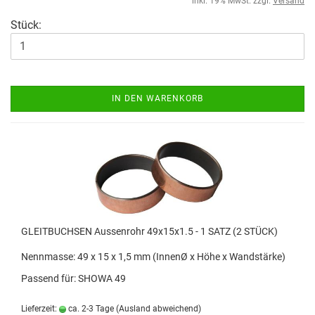
inkl. 19% MwSt. zzgl.
Versand
Stück:
IN DEN WARENKORB
GLEITBUCHSEN Aussenrohr 49x15x1.5 - 1 SATZ (2 STÜCK)
Nennmasse: 49 x 15 x 1,5 mm (InnenØ x Höhe x Wandstärke)
Passend für: SHOWA 49
Lieferzeit:
ca. 2-3 Tage
(Ausland abweichend)