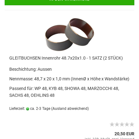
GLEITBUCHSEN Innenrohr 48.7x20x1.0 - 1 SATZ (2 STÜCK)
Beschichtung: Aussen
Nennmasse: 48,7 x 20 x 1,0 mm (InnenØ x Höhe x Wandstärke)
Passend für: WP 48, KYB 48, SHOWA 48, MARZOCCHI 48,
SACHS 48, OEHLINS 48
Lieferzeit:
ca. 2-3 Tage
(Ausland abweichend)
20,50 EUR