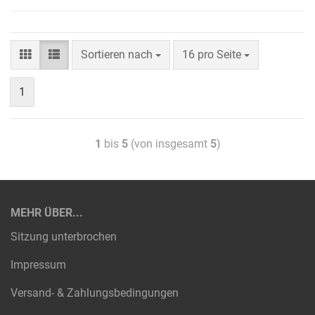
Sortieren nach
16 pro Seite
1
1
bis
5
(von insgesamt
5
)
MEHR ÜBER...
Sitzung unterbrochen
Impressum
Versand- & Zahlungsbedingungen