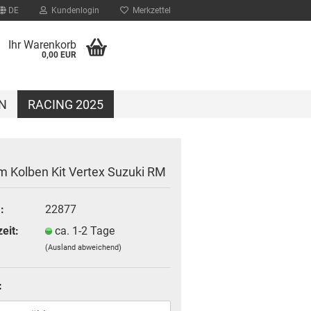
DE
Kundenlogin
Merkzettel
Ihr Warenkorb
0,00 EUR
N
RACING 2025
m Kolben Kit Vertex Suzuki RM
:
22877
?
eit:
ca. 1-2 Tage
(Ausland abweichend)
: