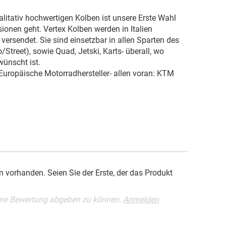
ualitativ hochwertigen Kolben ist unsere Erste Wahl
onen geht. Vertex Kolben werden in Italien
 versendet. Sie sind einsetzbar in allen Sparten des
treet), sowie Quad, Jetski, Karts- überall, wo
wünscht ist.
 Europäische Motorradhersteller- allen voran: KTM
 vorhanden. Seien Sie der Erste, der das Produkt
ine Bewertung abgeben zu können.
Anmelden