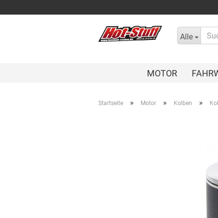
Alle
MOTOR
FAHR
»
»
»
Startseite
Motor
Kolben
Kol