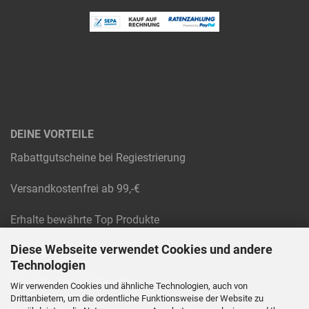
DEINE VORTEILE
Rabattgutscheine bei Regiestrierung
Versandkostenfrei ab 99,-€
Erhalte bewährte Top Produkte
Diese Webseite verwendet Cookies und andere
Raten und Rechnungskauf
Technologien
Absolute Technik-Experten
Wir verwenden Cookies und ähnliche Technologien, auch von
Drittanbietern, um die ordentliche Funktionsweise der Website zu